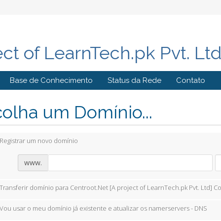
ect of LearnTech.pk Pvt. Lt
Base de Conhecimento
Status da Rede
Contato
olha um Domínio...
Registrar um novo domínio
www.
Transferir domínio para Centroot.Net [A project of LearnTech.pk Pvt. Ltd] C
Vou usar o meu domínio já existente e atualizar os namerservers - DNS