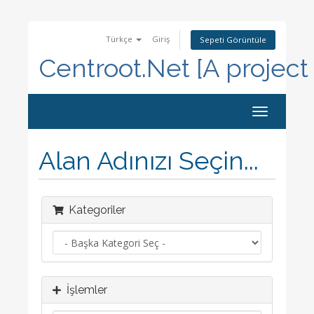
Türkçe
Giriş
Sepeti Görüntüle
Centroot.Net [A project
Toggle
navigation
Alan Adınızı Seçin...
Kategoriler
İşlemler