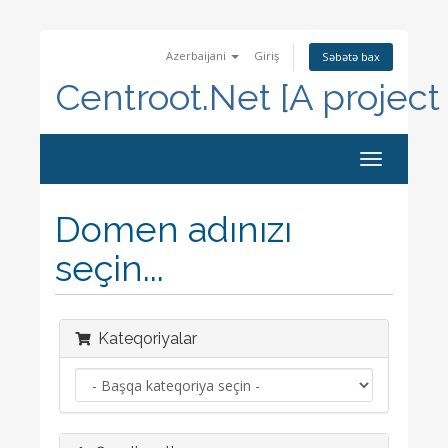
Azerbaijani
Giriş
Səbətə bax
Centroot.Net [A project
Naviqasiya
keçid
Domen adınızı
seçin...
Kateqoriyalar