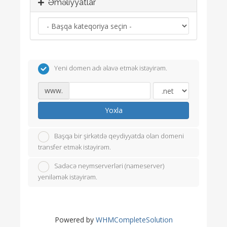
Əməliyyatlar
Yeni domen adı əlavə etmək istəyirəm.
www.
Yoxla
Başqa bir şirkətdə qeydiyyatda olan domeni
transfer etmək istəyirəm.
Sadəcə neymserverləri (nameserver)
yeniləmək istəyirəm.
Powered by
WHMCompleteSolution