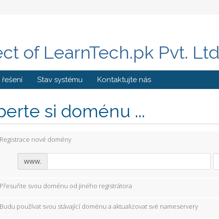
ect of LearnTech.pk Pvt. Lt
řešení
Stav systému
Kontaktujte nás
erte si doménu ...
Registrace nové domény
www.
Přesuňte svou doménu od jiného registrátora
Budu používat svou stávající doménu a aktualizovat své nameservery