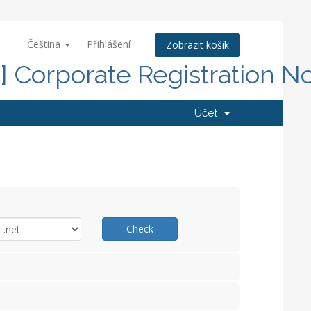
Čeština
Přihlášení
Zobrazit košík
d] Corporate Registration N
Účet
Check