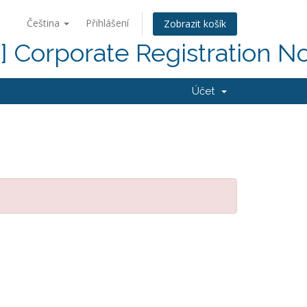
Čeština
Přihlášení
Zobrazit košík
d] Corporate Registration N
Účet