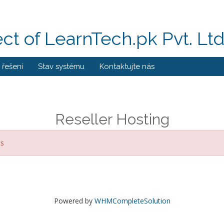
ect of LearnTech.pk Pvt. Lt
řešení
Stav systému
Kontaktujte nás
Reseller Hosting
ts
Powered by
WHMCompleteSolution