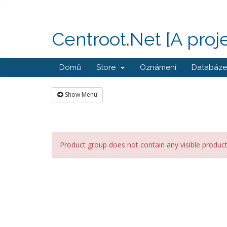
Centroot.Net [A proj
Domů
Store
Oznámení
Databáze 
Show Menu
Product group does not contain any visible produc