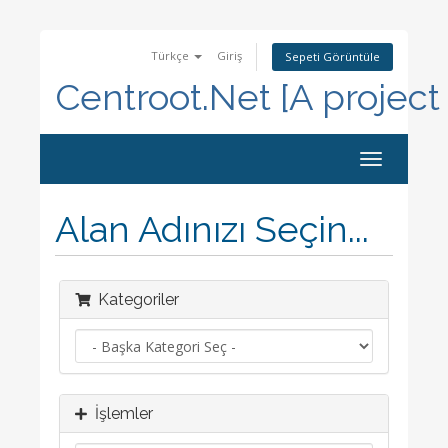
Türkçe
Giriş
Sepeti Görüntüle
Centroot.Net [A project
Toggle
navigation
Alan Adınızı Seçin...
Kategoriler
İşlemler