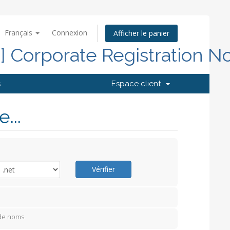
Français
Connexion
Afficher le panier
d] Corporate Registration N
s
Espace client
...
Vérifier
 de noms