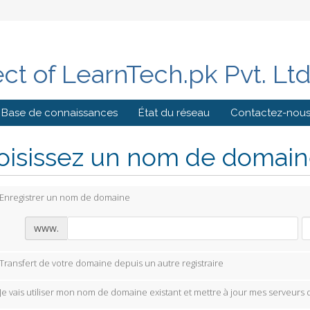
ect of LearnTech.pk Pvt. Lt
Base de connaissances
État du réseau
Contactez-nou
isissez un nom de domaine
Enregistrer un nom de domaine
www.
Transfert de votre domaine depuis un autre registraire
Je vais utiliser mon nom de domaine existant et mettre à jour mes serveurs