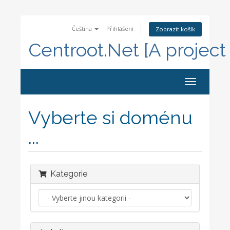
Čeština
Přihlášení
Zobrazit košík
Centroot.Net [A project
Toggle
navigation
Vyberte si doménu
...
Kategorie