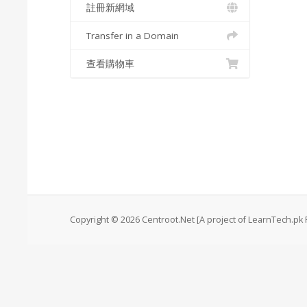
註冊新網域
Transfer in a Domain
查看購物車
Copyright © 2026 Centroot.Net [A project of LearnTech.pk P