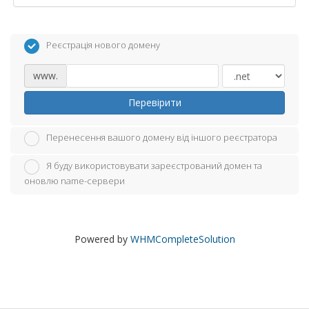
Реєстрація нового домену
www.
Перевірити
Перенесення вашого домену від іншого реєстратора
Я буду використовувати зареєстрований домен та
оновлю name-сервери
Powered by
WHMCompleteSolution