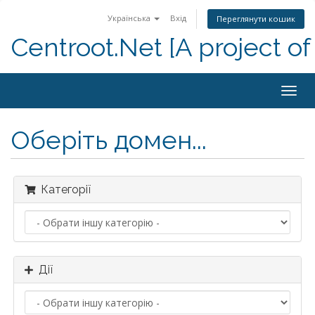
Українська
Вхід
Переглянути кошик
Centroot.Net [A project of
Togg
navig
Оберіть домен...
Категорії
Дії