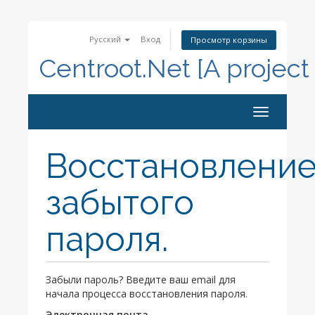
Русский
Вход
Просмотр корзины
Centroot.Net [A project
Toggle
navigation
Восстановлени
забытого
пароля.
Забыли пароль? Введите ваш email для
начала процесса восстановления пароля.
Электронная почта