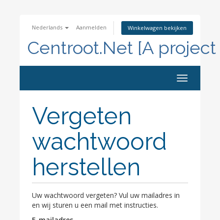
Nederlands
Aanmelden
Winkelwagen bekijken
Centroot.Net [A project
Navigatie
in-/uitscha
Vergeten
wachtwoord
herstellen
Uw wachtwoord vergeten? Vul uw mailadres in
en wij sturen u een mail met instructies.
E-mailadres