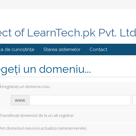
ect of LearnTech.pk Pvt. Lt
ca de cunoștințe
Starea sistemelor
Contact
geți un domeniu...
Înregistrați un domeniu nou
www.
Transferați domeniul de la un alt registrar
Am domeniul meu (voi actualiza nameserverele)