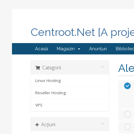
Centroot.Net [A proj
Acasă
Magazin
Anunțuri
Bibliote
Ale
Categorii
Linux Hosting
Reseller Hosting
VPS
Acțiuni