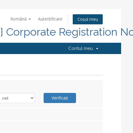
Română
Autentificare
Coșul meu
d] Corporate Registration N
Contul meu
Verificați