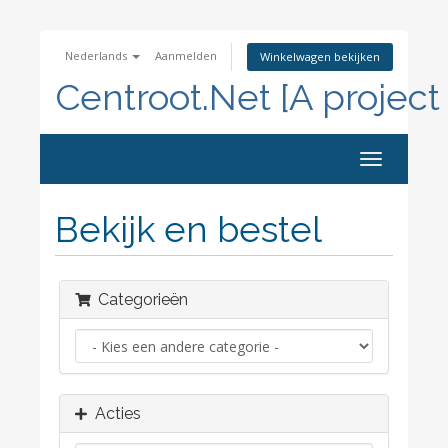
Nederlands
Aanmelden
Winkelwagen bekijken
Centroot.Net [A project
Navigatie
in-/uitscha
Bekijk en bestel
Categorieën
Acties