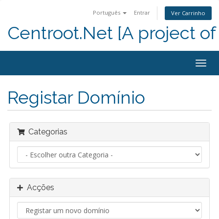
Português
Entrar
Ver Carrinho
Centroot.Net [A project of
Alter
nave
Registar Domínio
Categorias
Acções