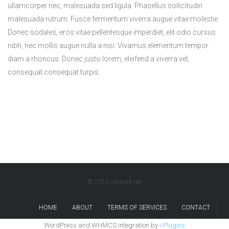
ullamcorper nec, malesuada sed ligula. Phasellus sollicitudin
malesuada rutrum. Fusce fermentum viverra augue vitae molestie.
Donec sodales, eros vitae pellentesque imperdiet, elit odio cursus
nibh, nec mollis augue nulla a nisi. Vivamus elementum tempor
diam a rhoncus. Donec justo lorem, eleifend a viverra vel,
consequat consequat turpis.
© 2015 centroot.net
HOME
ABOUT
TERMS OF SERVICES
CONTACT
WordPress and WHMCS integration by
i-Plugins