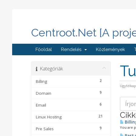
Centroot.Net [A proj
Főoldal
Rendelés
Közlemények
Tu
Kategóriák
2
Billing
Ügyfélka
9
Domain
6
Email
Cik
21
Linux Hosting
Billi
You are pr
9
Pre Sales
Past 