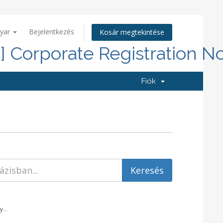
yar
Bejelentkezés
Kosár megtekintése
d] Corporate Registration N
Fiók
...