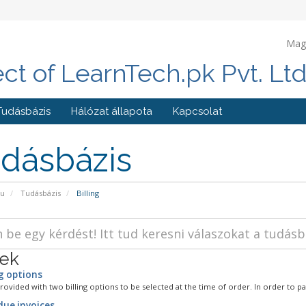
Mag
ect of LearnTech.pk Pvt. Lt
Tudásbázis
Hálózat állapota
Kapcsolat
dásbázis
pu
Tudásbázis
Billing
kek
ng options
ovided with two billing options to be selected at the time of order. In order to pay
due invoices